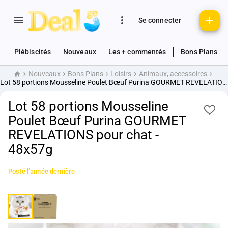
Se connecter
|
Plébiscités
Nouveaux
Les + commentés
Bons Plans
Nouveaux
Bons Plans
Loisirs
Animaux, accessoires
Accueil
Lot 58 portions Mousseline Poulet Bœuf Purina GOURMET REVELATIONS pour chat - 48x57g
Lot 58 portions Mousseline
Poulet Bœuf Purina GOURMET
REVELATIONS pour chat -
48x57g
Posté
l’année dernière