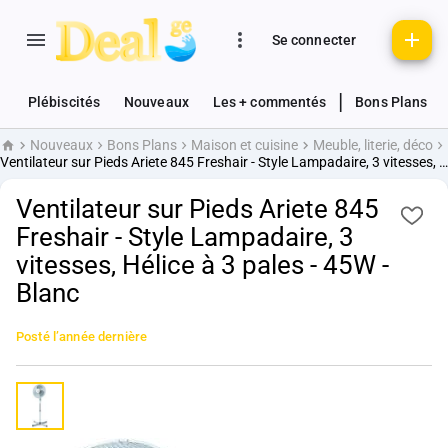
Se connecter
|
Plébiscités
Nouveaux
Les + commentés
Bons Plans
Nouveaux
Bons Plans
Maison et cuisine
Meuble, literie, déco
Accueil
Ventilateur sur Pieds Ariete 845 Freshair - Style Lampadaire, 3 vitesses, Hélice à 3 pales - 45W - Blanc
Ventilateur sur Pieds Ariete 845
Freshair - Style Lampadaire, 3
vitesses, Hélice à 3 pales - 45W -
Blanc
Posté
l’année dernière