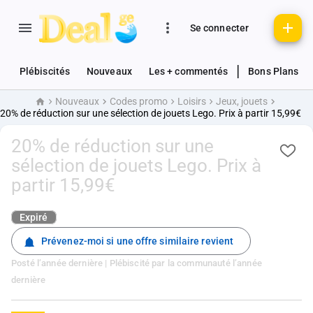
Se connecter
|
Plébiscités
Nouveaux
Les + commentés
Bons Plans
Nouveaux
Codes promo
Loisirs
Jeux, jouets
Accueil
20% de réduction sur une sélection de jouets Lego. Prix à partir 15,99€
20% de réduction sur une
sélection de jouets Lego. Prix à
partir 15,99€
Expiré
Prévenez-moi si une offre similaire revient
Posté
l’année dernière
| Plébiscité par la communauté
l’année
dernière