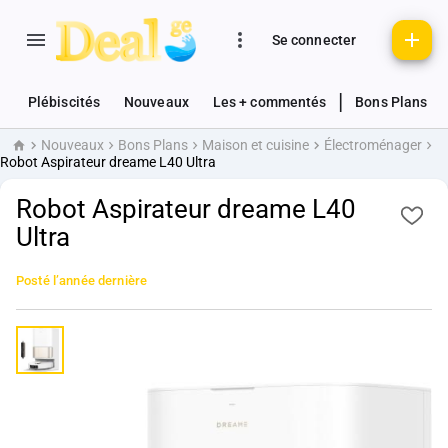
Se connecter
|
Plébiscités
Nouveaux
Les + commentés
Bons Plans
Nouveaux
Bons Plans
Maison et cuisine
Électroménager
Accueil
Robot Aspirateur dreame L40 Ultra
Robot Aspirateur dreame L40
Ultra
Posté
l’année dernière