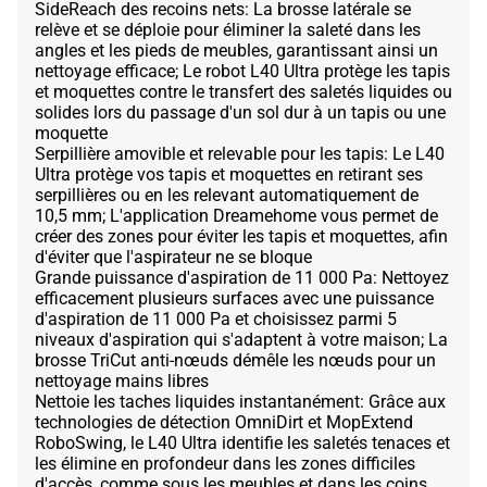
SideReach des recoins nets: La brosse latérale se
relève et se déploie pour éliminer la saleté dans les
angles et les pieds de meubles, garantissant ainsi un
nettoyage efficace; Le robot L40 Ultra protège les tapis
et moquettes contre le transfert des saletés liquides ou
solides lors du passage d'un sol dur à un tapis ou une
moquette
Serpillière amovible et relevable pour les tapis: Le L40
Ultra protège vos tapis et moquettes en retirant ses
serpillières ou en les relevant automatiquement de
10,5 mm; L'application Dreamehome vous permet de
créer des zones pour éviter les tapis et moquettes, afin
d'éviter que l'aspirateur ne se bloque
Grande puissance d'aspiration de 11 000 Pa: Nettoyez
efficacement plusieurs surfaces avec une puissance
d'aspiration de 11 000 Pa et choisissez parmi 5
niveaux d'aspiration qui s'adaptent à votre maison; La
brosse TriCut anti-nœuds démêle les nœuds pour un
nettoyage mains libres
Nettoie les taches liquides instantanément: Grâce aux
technologies de détection OmniDirt et MopExtend
RoboSwing, le L40 Ultra identifie les saletés tenaces et
les élimine en profondeur dans les zones difficiles
d'accès, comme sous les meubles et dans les coins