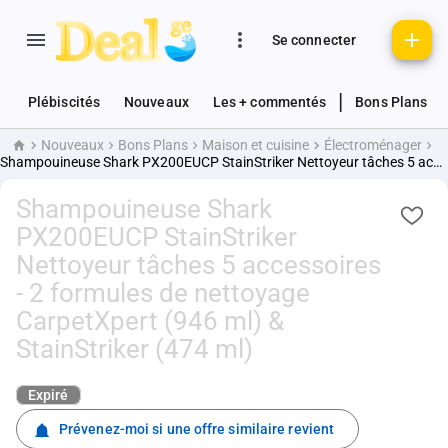
Se connecter
|
Plébiscités
Nouveaux
Les + commentés
Bons Plans
Nouveaux
Bons Plans
Maison et cuisine
Électroménager
Accueil
Shampouineuse Shark PX200EUCP StainStriker Nettoyeur tâches 5 accessoires - 2 formules de nettoyage CarpetXpert (946 ml) & StainStriker (474 ml)
Shampouineuse Shark
PX200EUCP StainStriker
Nettoyeur tâches 5 accessoires
- 2 formules de nettoyage
CarpetXpert (946 ml) &
StainStriker (474 ml)
Expiré
Prévenez-moi si une offre similaire revient