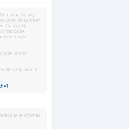
h Samsung Galaxy
ec suivi de santé et
rt, Galaxy AI,
on française.
 aux membres
 le code promo
bénéficie également
...
th=1
rdiaque et activités