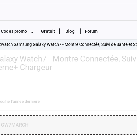
|
|
Codes promo
Gratuit
Blog
Forum
twatch Samsung Galaxy Watch7 - Montre Connectée, Suivi de Santé et S
laxy Watch7 - Montre Connectée, Suivi
Crème+ Chargeur
Modifié
l’année dernière
GW7MARCH