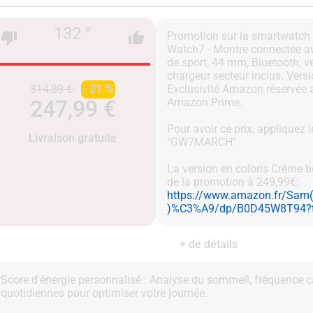
132 °
Promotion sur la smartwatc
Watch7 - Montre connectée av
de sport, 44 mm, Bluetooth, ve
chargeur secteur inclus. Versi
314,89 €
- 21 %
Exclusivité Amazon réservée
247,99 €
Amazon Prime.
Pour avoir ce prix, appliquez
Livraison gratuite
"GW7MARCH".
La version en coloris Crème 
https://www.amazon.fr/Sam( 
)%C3%A9/dp/B0D45W8T94?
+ de détails
Score d'énergie personnalisé : Analyse du sommeil, fréquence ca
quotidiennes pour optimiser votre journée.