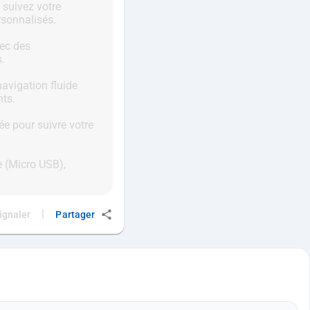
 suivez votre
rsonnalisés.
vec des
s.
avigation fluide
nts.
ée pour suivre votre
e (Micro USB),
|
ignaler
Partager