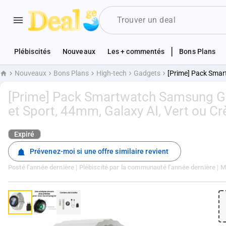
|
Plébiscités
Nouveaux
Les + commentés
Bons Plans
Nouveaux
Bons Plans
High-tech
Gadgets
[Prime] Pack Smar
Accueil
[Prime] Pack Smartwatch Samsung Ga
et Sport, 44mm, Galaxy AI, Vert ou 
Expiré
Prévenez-moi si une offre similaire revient
Posté
l’année dernière
| Plébiscité par la communauté
l’année dernière
| 