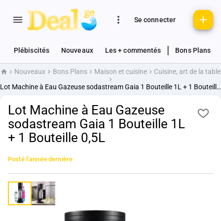
Se connecter
|
Plébiscités
Nouveaux
Les + commentés
Bons Plans
Nouveaux
Bons Plans
Maison et cuisine
Cuisine, art de la table
Accueil
Lot Machine à Eau Gazeuse sodastream Gaia 1 Bouteille 1L + 1 Bouteille 0,5L
Lot Machine à Eau Gazeuse
sodastream Gaia 1 Bouteille 1L
+ 1 Bouteille 0,5L
Posté
l’année dernière