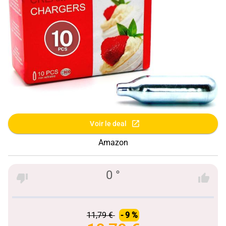
Voir le deal
Amazon
0 °
11,79 €
- 9 %