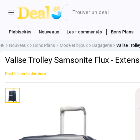
|
Plébiscités
Nouveaux
Les + commentés
Bons Plans
Nouveaux
Bons Plans
Mode et bijoux
Bagagerie
Valise Troll
Accueil
Valise Trolley Samsonite Flux - Extens
Posté
l’année dernière