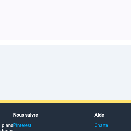
Nous suivre
Aide
 plans
Pinterest
Charte
artagés