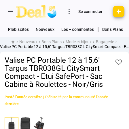
Se connecter
|
Plébiscités
Nouveaux
Les + commentés
Bons Plans
Nouveaux
Bons Plans
Mode et bijoux
Bagagerie
Accueil
Valise PC Portable 12 à 15,6" Targus TBR038GL CitySmart Compact - Etui SafePort - Sac Cabine à Roulettes - Noir/Gris
Valise PC Portable 12 à 15,6"
Targus TBR038GL CitySmart
Compact - Etui SafePort - Sac
Cabine à Roulettes - Noir/Gris
Posté
l’année dernière
| Plébiscité par la communauté
l’année
dernière