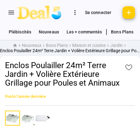
Se connecter
|
Plébiscités
Nouveaux
Les + commentés
Bons Plans
Nouveaux
Bons Plans
Maison et cuisine
Jardin
Accueil
Enclos Poulailler 24m² Terre Jardin + Volière Extérieure Grillage pour Poules et Animaux
Enclos Poulailler 24m² Terre
Jardin + Volière Extérieure
Grillage pour Poules et Animaux
Posté
l’année dernière