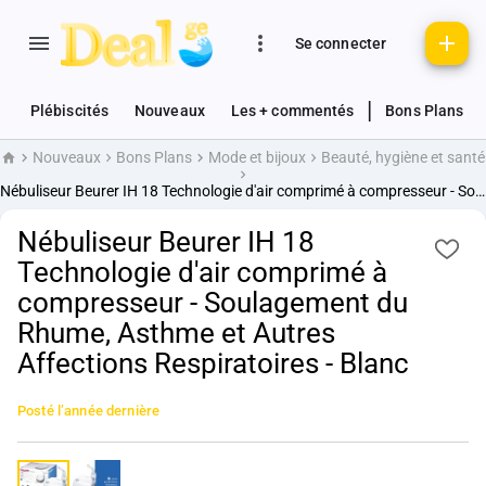
Se connecter
|
Plébiscités
Nouveaux
Les + commentés
Bons Plans
Nouveaux
Bons Plans
Mode et bijoux
Beauté, hygiène et santé
Accueil
Nébuliseur Beurer IH 18 Technologie d'air comprimé à compresseur - Soulagement du Rhume, Asthme et Autres Affections Respiratoires - Blanc
Nébuliseur Beurer IH 18
Technologie d'air comprimé à
compresseur - Soulagement du
Rhume, Asthme et Autres
Affections Respiratoires - Blanc
Posté
l’année dernière