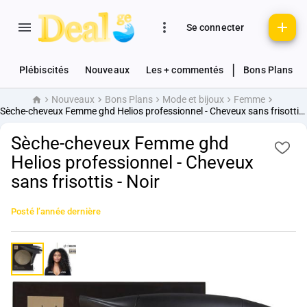
Se connecter
|
Plébiscités
Nouveaux
Les + commentés
Bons Plans
Nouveaux
Bons Plans
Mode et bijoux
Femme
Accueil
Sèche-cheveux Femme ghd Helios professionnel - Cheveux sans frisottis - Noir
Sèche-cheveux Femme ghd
Helios professionnel - Cheveux
sans frisottis - Noir
Posté
l’année dernière