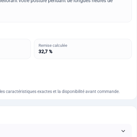
éliorant votre posture pendant de longues heures de
Remise calculée
32,7 %
n, les caractéristiques exactes et la disponibilité avant commande.