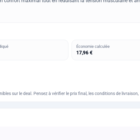
 confort maximal tout en réduisant la tension musculaire et am
diqué
Économie calculée
17,96 €
bles sur le deal. Pensez à vérifier le prix final, les conditions de livraiso