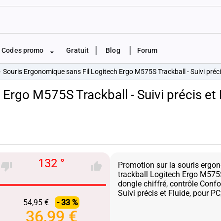
|
|
Codes promo
Gratuit
Blog
Forum
Souris Ergonomique sans Fil Logitech Ergo M575S Trackball - Suivi préci
Ergo M575S Trackball - Suivi précis et 
132 °
Promotion sur la souris ergon
trackball Logitech Ergo M575
dongle chiffré, contrôle Confo
54,95 €
- 33 %
36,99 €