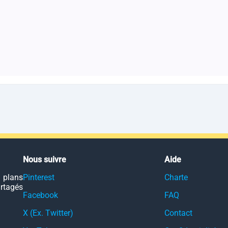
Nous suivre
Aide
 plans
Pinterest
Charte
artagés
Facebook
FAQ
X (Ex. Twitter)
Contact