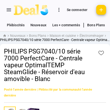
Se connecter
|
Plébiscités
Nouveaux
Les + commentés
Bons Plans
Nouveaux
Bons Plans
Maison et cuisine
Électroménager
Accueil
PHILIPS PSG7040/10 série 7000 PerfectCare - Centrale vapeur OptimalTEMP SteamGlide - Réservoir d'eau amovible - Blanc
PHILIPS PSG7040/10 série
7000 PerfectCare - Centrale
vapeur OptimalTEMP
SteamGlide - Réservoir d'eau
amovible - Blanc
Posté
l’année dernière
| Plébiscité par la communauté
l’année
dernière