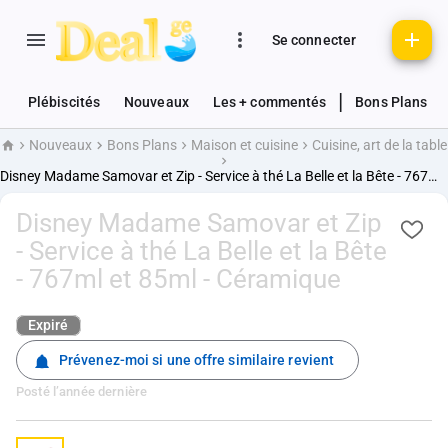
Se connecter
|
Plébiscités
Nouveaux
Les + commentés
Bons Plans
Nouveaux
Bons Plans
Maison et cuisine
Cuisine, art de la table
Accueil
Disney Madame Samovar et Zip - Service à thé La Belle et la Bête - 767ml et 85ml - Céramique
Disney Madame Samovar et Zip
- Service à thé La Belle et la Bête
- 767ml et 85ml - Céramique
Expiré
Prévenez-moi si une offre similaire revient
Posté
l’année dernière