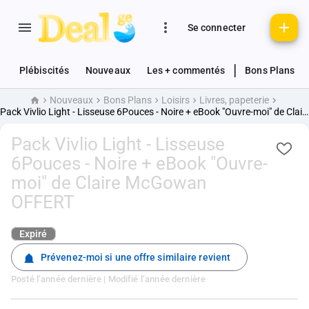
Se connecter
|
Plébiscités
Nouveaux
Les + commentés
Bons Plans
Nouveaux
Bons Plans
Loisirs
Livres, papeterie
Accueil
Pack Vivlio Light - Lisseuse 6Pouces - Noire + eBook "Ouvre-moi" de Claire McGowan OFFERT
Pack Vivlio Light - Lisseuse
6Pouces - Noire + eBook "Ouvre-
moi" de Claire McGowan
OFFERT
Expiré
Prévenez-moi si une offre similaire revient
Posté
l’année dernière
| Modifié
l’année dernière