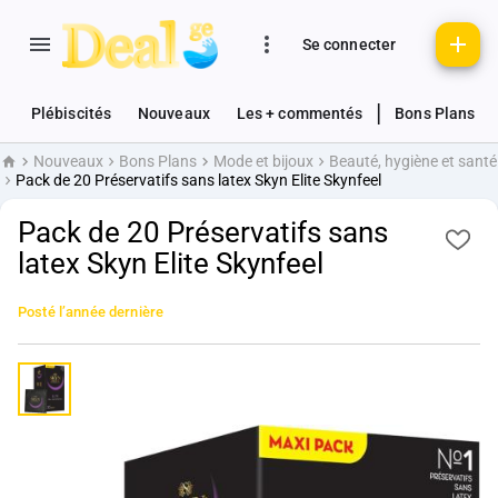
Se connecter
|
Plébiscités
Nouveaux
Les + commentés
Bons Plans
Nouveaux
Bons Plans
Mode et bijoux
Beauté, hygiène et santé
Accueil
Pack de 20 Préservatifs sans latex Skyn Elite Skynfeel
Pack de 20 Préservatifs sans
latex Skyn Elite Skynfeel
Posté
l’année dernière