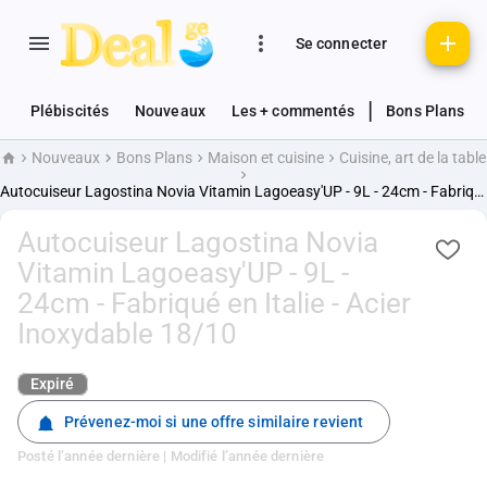
Se connecter
|
Plébiscités
Nouveaux
Les + commentés
Bons Plans
Nouveaux
Bons Plans
Maison et cuisine
Cuisine, art de la table
Accueil
Autocuiseur Lagostina Novia Vitamin Lagoeasy'UP - 9L - 24cm - Fabriqué en Italie - Acier Inoxydable 18/10
Autocuiseur Lagostina Novia
Vitamin Lagoeasy'UP - 9L -
24cm - Fabriqué en Italie - Acier
Inoxydable 18/10
Expiré
Prévenez-moi si une offre similaire revient
Posté
l’année dernière
| Modifié
l’année dernière