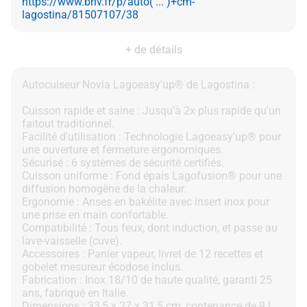
https://www.bhv.fr/p/auto( ... )+cm-
lagostina/81507107/38
+ de détails
Autocuiseur Novia Lagoeasy'up® de Lagostina :
Cuisson rapide et saine : Jusqu'à 2x plus rapide qu'un
faitout traditionnel.
Facilité d'utilisation : Technologie Lagoeasy'up® pour
une ouverture et fermeture ergonomiques.
Sécurisé : 6 systèmes de sécurité certifiés.
Cuisson uniforme : Fond épais Lagofusion® pour une
diffusion homogène de la chaleur.
Ergonomie : Anses en bakélite avec insert inox pour
une prise en main confortable.
Compatibilité : Tous feux, dont induction, et passe au
lave-vaisselle (cuve).
Accessoires : Panier vapeur, livret de 12 recettes et
gobelet mesureur écodose inclus.
Fabrication : Inox 18/10 de haute qualité, garanti 25
ans, fabriqué en Italie.
Dimensions : 33,5 x 27 x 31,5 cm, contenance de 9 l.