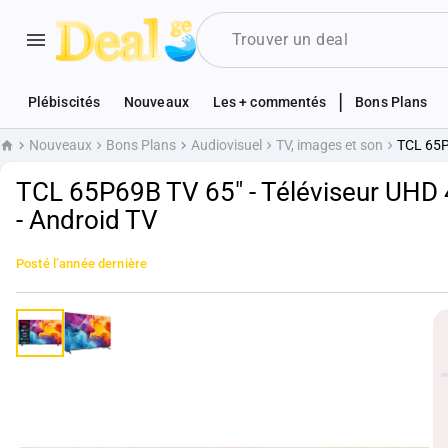
|
Plébiscités
Nouveaux
Les + commentés
Bons Plans
Nouveaux
Bons Plans
Audiovisuel
TV, images et son
TCL 65P
Accueil
TCL 65P69B TV 65" - Téléviseur UHD 
- Android TV
Posté
l’année dernière