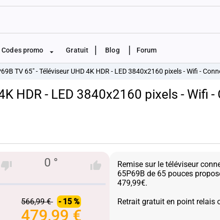
|
|
Codes promo
Gratuit
Blog
Forum
69B TV 65" - Téléviseur UHD 4K HDR - LED 3840x2160 pixels - Wifi - Conn
4K HDR - LED 3840x2160 pixels - Wifi -
0 °
Remise sur le téléviseur con
65P69B de 65 pouces propos
479,99€.
566,99 €
- 15 %
479,99 €