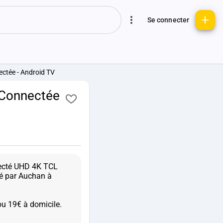
Se connecter
ectée - Android TV
 Connectée
necté UHD 4K TCL
é par Auchan à