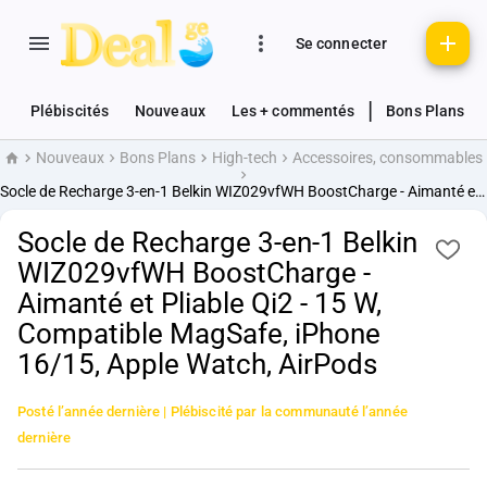
Se connecter
|
Plébiscités
Nouveaux
Les + commentés
Bons Plans
Nouveaux
Bons Plans
High-tech
Accessoires, consommables
Accueil
Socle de Recharge 3-en-1 Belkin WIZ029vfWH BoostCharge - Aimanté et Pliable Qi2 - 15 W, Compatible MagSafe, iPhone 16/15, Apple Watch, AirPods
Socle de Recharge 3-en-1 Belkin
WIZ029vfWH BoostCharge -
Aimanté et Pliable Qi2 - 15 W,
Compatible MagSafe, iPhone
16/15, Apple Watch, AirPods
Posté
l’année dernière
| Plébiscité par la communauté
l’année
dernière