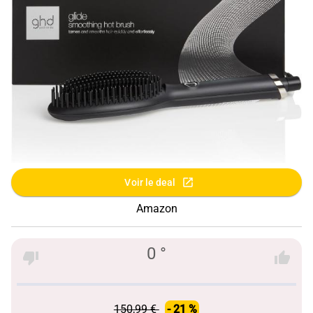
Voir le deal
Amazon
0 °
150,99 €
- 21 %