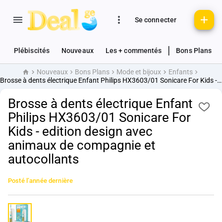
Se connecter
|
Plébiscités
Nouveaux
Les + commentés
Bons Plans
Nouveaux
Bons Plans
Mode et bijoux
Enfants
Accueil
Brosse à dents électrique Enfant Philips HX3603/01 Sonicare For Kids - edition design avec animaux de compagnie et autocollants
Brosse à dents électrique Enfant
Philips HX3603/01 Sonicare For
Kids - edition design avec
animaux de compagnie et
autocollants
Posté
l’année dernière