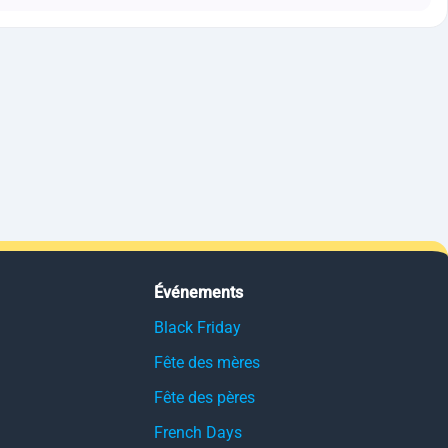
Événements
Black Friday
Fête des mères
Fête des pères
French Days