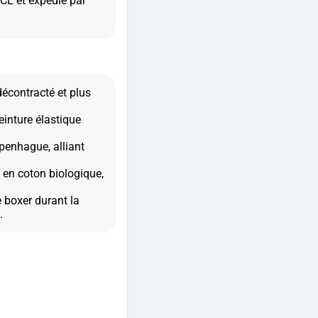
E et expédié par
décontracté et plus
einture élastique
penhague, alliant
 en coton biologique,
e boxer durant la