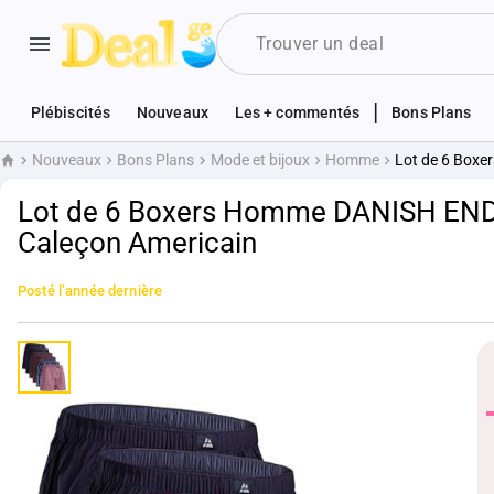
|
Plébiscités
Nouveaux
Les + commentés
Bons Plans
Nouveaux
Bons Plans
Mode et bijoux
Homme
Lot de 6 Box
Accueil
Lot de 6 Boxers Homme DANISH END
Caleçon Americain
Posté
l’année dernière