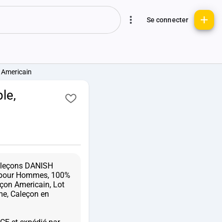
Se connecter
 Americain
le,
caleçons DANISH
 pour Hommes, 100%
çon Americain, Lot
me, Caleçon en