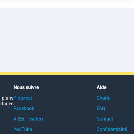
Nous suivre
Aide
 plans
Pinterest
Charte
artagés
Facebook
FAQ
X (Ex. Twitter)
Contact
YouTube
Confidentialité