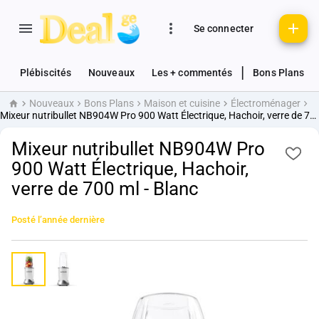
Se connecter
|
Plébiscités
Nouveaux
Les + commentés
Bons Plans
Nouveaux
Bons Plans
Maison et cuisine
Électroménager
Accueil
Mixeur nutribullet NB904W Pro 900 Watt Électrique, Hachoir, verre de 700 ml - Blanc
Mixeur nutribullet NB904W Pro
900 Watt Électrique, Hachoir,
verre de 700 ml - Blanc
Posté
l’année dernière