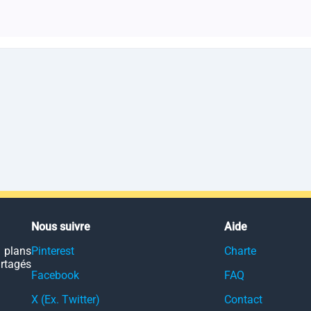
Nous suivre
Aide
 plans
Pinterest
Charte
artagés
Facebook
FAQ
X (Ex. Twitter)
Contact