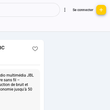
Se connecter
nc
audio multimédia JBL
e sans fil –
ction de bruit et
onomie jusqu'à 50