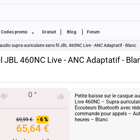
|
|
Codes promo
Gratuit
Blog
Forum
udio supra-auriculaire sans fil JBL 460NC Live - ANC Adaptatif - Blanc
il JBL 460NC Live - ANC Adaptatif - Bla
0 °
Petite baisse sur le casque 
Live 460NC – Supra-auriculair
Écouteurs Bluetooth avec rédu
commande pour appels – Aut
69,99 €
- 6 %
65,64 €