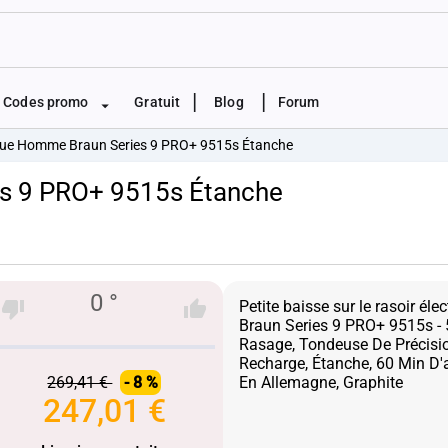
|
|
Codes promo
Gratuit
Blog
Forum
ique Homme Braun Series 9 PRO+ 9515s Étanche
es 9 PRO+ 9515s Étanche
0 °
Petite baisse sur le rasoir é
Braun Series 9 PRO+ 9515s -
Rasage, Tondeuse De Précisio
Recharge, Étanche, 60 Min D'
269,41 €
- 8 %
247,01 €