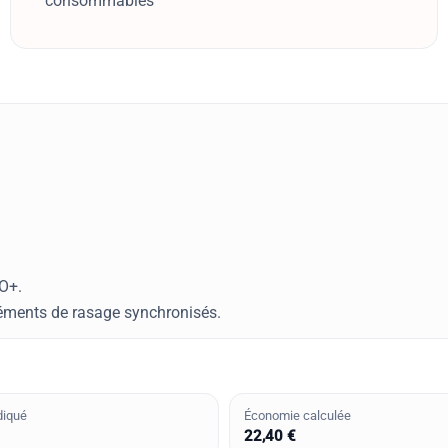
consommables
RO+.
éléments de rasage synchronisés.
diqué
Économie calculée
22,40 €