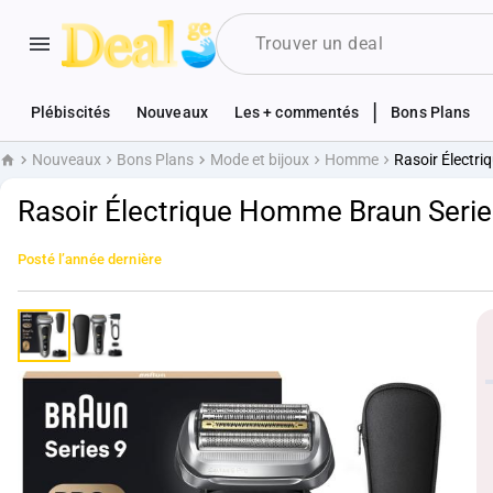
|
Plébiscités
Nouveaux
Les + commentés
Bons Plans
Nouveaux
Bons Plans
Mode et bijoux
Homme
Rasoir Électr
Accueil
Rasoir Électrique Homme Braun Seri
Posté
l’année dernière