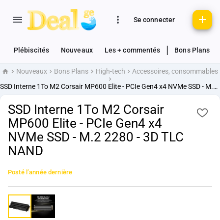
Se connecter
|
Plébiscités
Nouveaux
Les + commentés
Bons Plans
Nouveaux
Bons Plans
High-tech
Accessoires, consommables
Accueil
SSD Interne 1To M2 Corsair MP600 Elite - PCIe Gen4 x4 NVMe SSD - M.2 2280 - 3D TLC NAND
SSD Interne 1To M2 Corsair
MP600 Elite - PCIe Gen4 x4
NVMe SSD - M.2 2280 - 3D TLC
NAND
Posté
l’année dernière