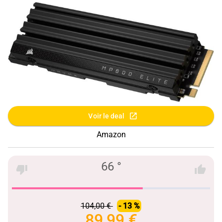
Voir le deal
Amazon
66 °
104,00 €
- 13 %
89,99 €