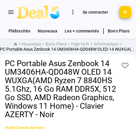
Se connecter
|
Plébiscités
Nouveaux
Les + commentés
Bons Plans
Nouveaux
Bons Plans
High-tech
Informatique
Accueil
PC Portable Asus Zenbook 14 UM3406HA-QD048W OLED 14 WUXGA(AMD Ryzen 7 8840HS 5.1Ghz, 16 Go RAM DDR5X, 512 Go SSD, AMD Radeon Graphics, Windows 11 Home) - Clavier AZERTY - Noir
PC Portable Asus Zenbook 14
UM3406HA-QD048W OLED 14
WUXGA(AMD Ryzen 7 8840HS
5.1Ghz, 16 Go RAM DDR5X, 512
Go SSD, AMD Radeon Graphics,
Windows 11 Home) - Clavier
AZERTY - Noir
Posté
l’année dernière