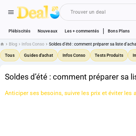
|
Plébiscités
Nouveaux
Les + commentés
Bons Plans
Blog
Infos Conso
Soldes d’été : comment préparer sa liste d’acha
Accueil
Tous
Guides d'achat
Infos Conso
Tests Produits
I
Soldes d’été : comment préparer sa lis
Anticiper ses besoins, suivre les prix et éviter le