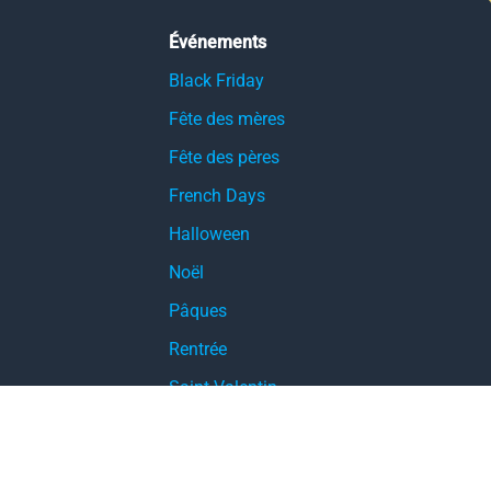
Événements
Black Friday
Fête des mères
Fête des pères
French Days
Halloween
Noël
Pâques
Rentrée
Saint-Valentin
Single’s Day
Soldes d’été