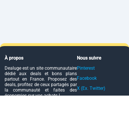
À propos
Nous suivre
Dealuge est un site communautaire
Pinterest
dédié aux deals et bons plans
Facebook
partout en France. Proposez des
deals, profitez de ceux partagés par
X (Ex. Twitter)
la communauté et faites des
économies sur vos achats !
YouTube
Aide
Événements
Charte
Black Friday