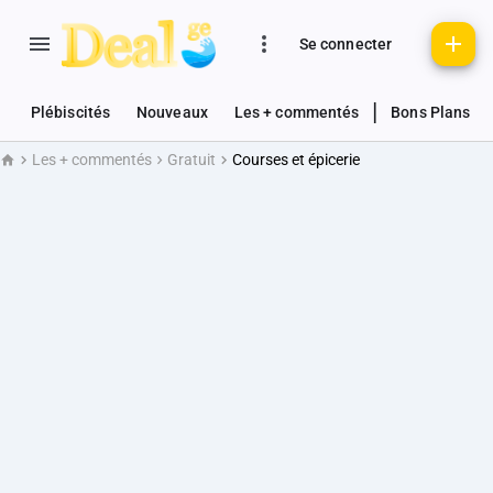
Se connecter
|
Plébiscités
Nouveaux
Les + commentés
Bons Plans
Les + commentés
Gratuit
Courses et épicerie
Accueil