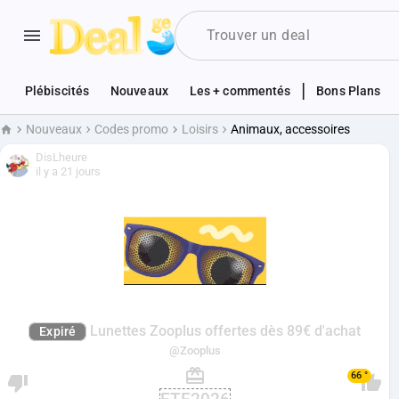
|
Plébiscités
Nouveaux
Les + commentés
Bons Plans
Nouveaux
Codes promo
Loisirs
Animaux, accessoires
Accueil
DisLheure
il y a 21 jours
Lunettes Zooplus offertes dès 89€ d'achat
Expiré
@Zooplus
66 °