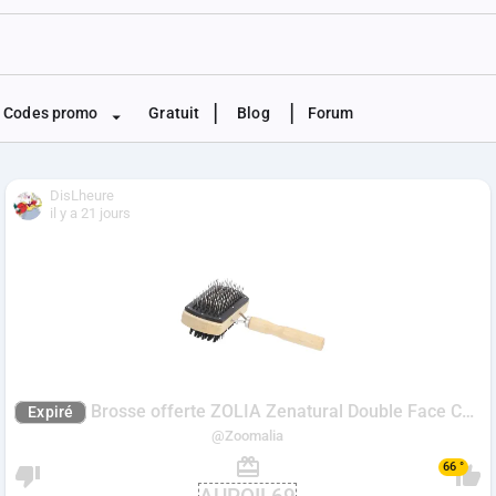
|
|
Codes promo
Gratuit
Blog
Forum
DisLheure
il y a 21 jours
Brosse offerte ZOLIA Zenatural Double Face Chien & Chat - dès 69€ d'achat
Expiré
@Zoomalia
66 °