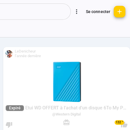
Se connecter
LeDenicheur
l’année dernière
Etui WD OFFERT à l'achat d'un disque 6To My Passport ou Elements parmi une sélection
Expiré
@Western Digital
132 °