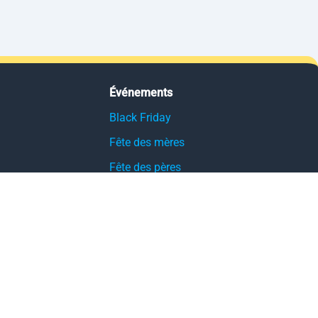
Événements
Black Friday
Fête des mères
Fête des pères
French Days
Halloween
Noël
Pâques
Rentrée
Saint-Valentin