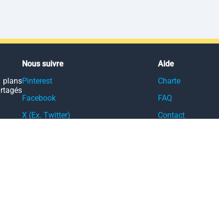
Nous suivre
Aide
 plans
Pinterest
Charte
artagés
Facebook
FAQ
X (Ex. Twitter)
Contact
YouTube
Confidentialité